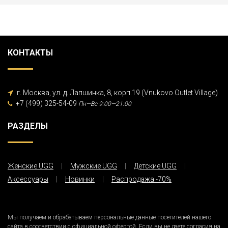
КОНТАКТЫ
г. Москва, ул. д. Лапшинка, 8, корп.19 (Vnukovo Outlet Village)
+7 (499) 325-54-09
Пн—Вс 9:00—21:00
РАЗДЕЛЫ
Женские UGG
Мужские UGG
Детские UGG
Аксессуары
Новинки
Распродажа -70%
Мы получаем и обрабатываем персональные данные посетителей нашего
сайта в соответствии с
официальной офертой
. Если вы не даете согласия на